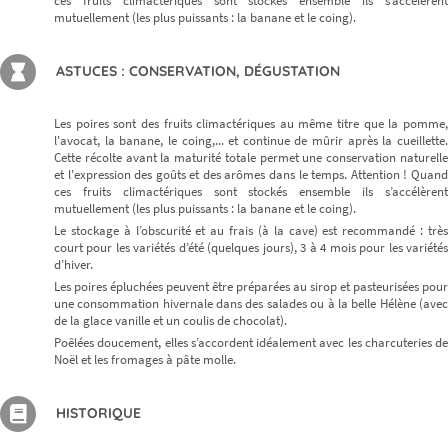
ces fruits climactériques sont stockés ensemble ils s’accélèrent
mutuellement (les plus puissants : la banane et le coing).
ASTUCES : CONSERVATION, DÉGUSTATION
Les poires sont des fruits climactériques au même titre que la pomme,
l'avocat, la banane, le coing,... et continue de mûrir après la cueillette.
Cette récolte avant la maturité totale permet une conservation naturelle
et l'expression des goûts et des arômes dans le temps. Attention ! Quand
ces fruits climactériques sont stockés ensemble ils s’accélèrent
mutuellement (les plus puissants : la banane et le coing).
Le stockage à l’obscurité et au frais (à la cave) est recommandé : très
court pour les variétés d’été (quelques jours), 3 à 4 mois pour les variétés
d’hiver.
Les poires épluchées peuvent être préparées au sirop et pasteurisées pour
une consommation hivernale dans des salades ou à la belle Hélène (avec
de la glace vanille et un coulis de chocolat).
Poêlées doucement, elles s’accordent idéalement avec les charcuteries de
Noël et les fromages à pâte molle.
HISTORIQUE