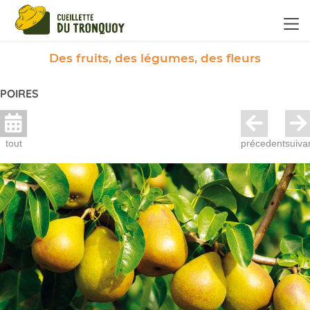
Panneau de gestion des cookies
Des fruits, des légumes, des fleurs
POIRES
tout
précedent
suiva