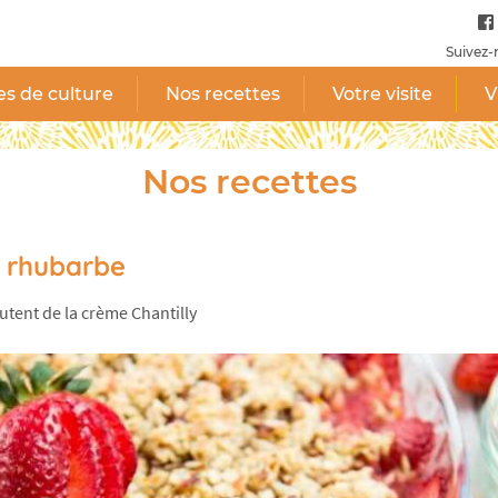
Suivez-
es de culture
Nos recettes
Votre visite
V
Nos recettes
e rhubarbe
tent de la crème Chantilly