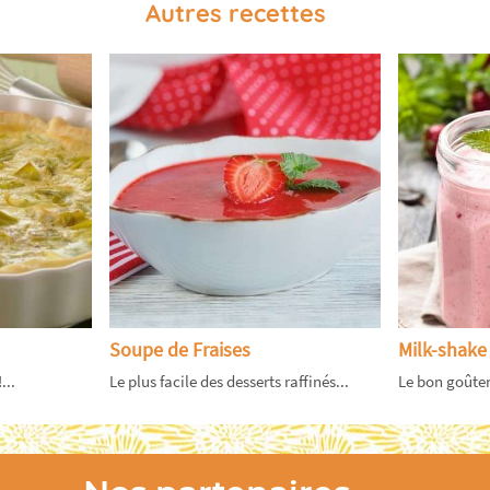
Autres recettes
Soupe de Fraises
Milk-shake 
...
Le plus facile des desserts raffinés...
Le bon goûter 