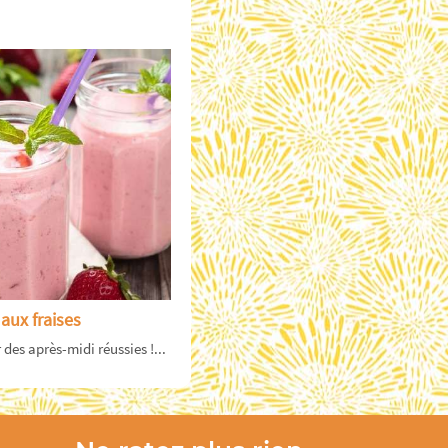
aux fraises
des après-midi réussies !...